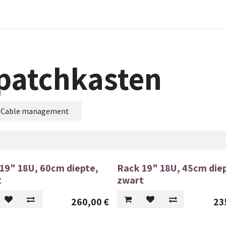
 Mile
Aansluiting
Werken
 patchkasten
Cable management
19" 18U, 60cm diepte,
Rack 19" 18U, 45cm die
t
zwart
260,00
€
23