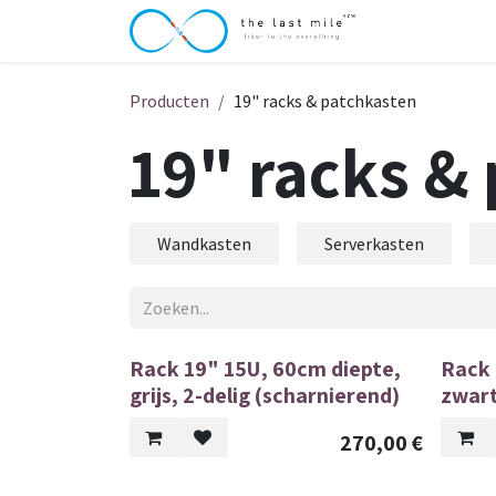
Overslaan naar inhoud
Over The Last
Producten
19" racks & patchkasten
19" racks &
Wandkasten
Serverkasten
Rack 19" 15U, 60cm diepte,
Rack 
grijs, 2-delig (scharnierend)
zwar
270,00
€