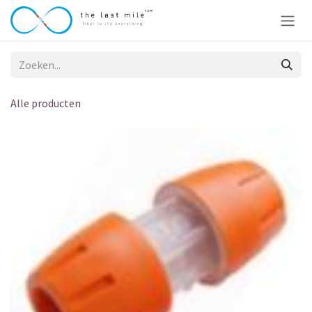
Overslaan naar inhoud
Alle producten