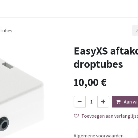
 Mile
Aansluiting
Werken
ptubes
EasyXS aftak
droptubes
10,00
€
Aan wi
Toevoegen aan verlanglijs
Algemene voorwaarden