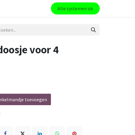
Alle systemen ok
doosje voor 4
nkelmandje toevoegen
t