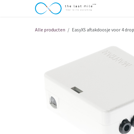
Overslaan naar inhoud
Over The Last
Alle producten
EasyXS aftakdoosje voor 4 dro