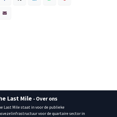
he Last Mile
- Over ons
e Last Mile staat in voor de publieke
asvezelinfrastructuur voor de quartaire sector in