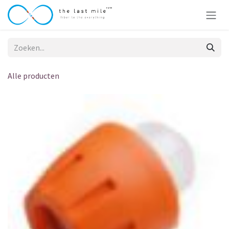
Overslaan naar inhoud
Alle producten