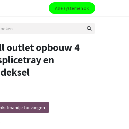
Alle systemen ok
ll outlet opbouw 4
plicetray en
 deksel
nkelmandje toevoegen
t