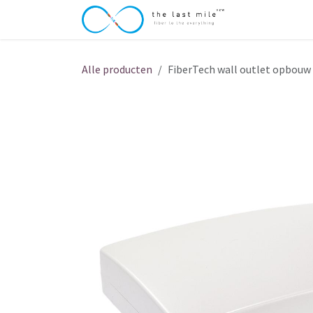
Overslaan naar inhoud
Over The Last
Alle producten
FiberTech wall outlet opbouw 