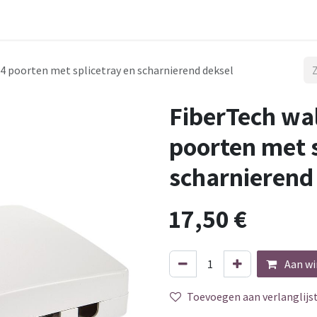
 Mile
Aansluiting
Werken
4 poorten met splicetray en scharnierend deksel
FiberTech wa
poorten met s
scharnierend
17,50
€
Aan wi
Toevoegen aan verlanglijs