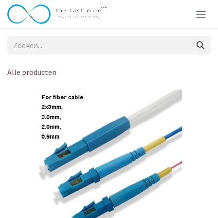
Overslaan naar inhoud
Alle producten