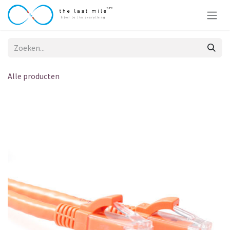
Overslaan naar inhoud
Alle producten