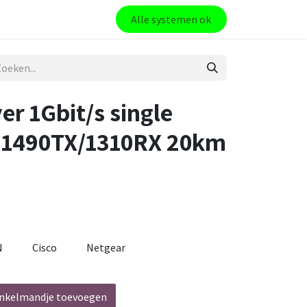
Alle systemen ok
er 1Gbit/s single
 1490TX/1310RX 20km
N
Cisco
Netgear
nkelmandje toevoegen