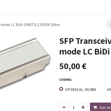
 Mile
Aansluiting
Werken
le mode LC BiDi 1490TX/1310RX 20km
SFP Transceiv
mode LC BiDi
50,00
€
CODING
HP2910 AL J9148A
U
Aan wi