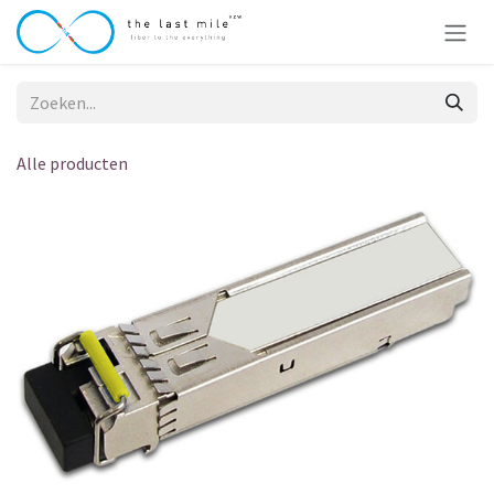
Overslaan naar inhoud
Alle producten