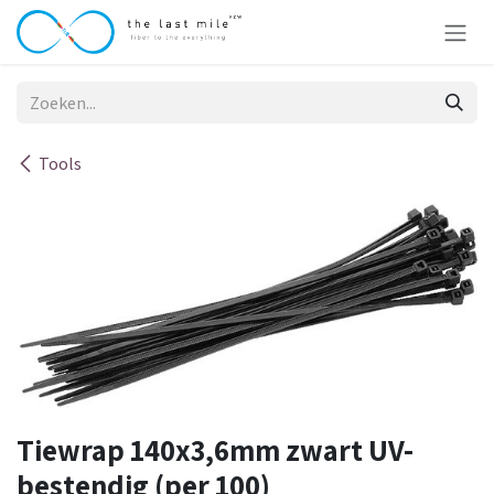
Overslaan naar inhoud
Tools
Tiewrap 140x3,6mm zwart UV-
bestendig (per 100)