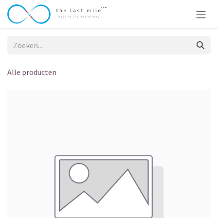
Overslaan naar inhoud
Alle producten